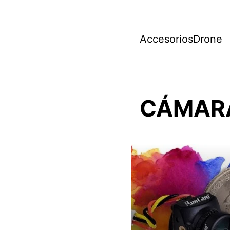
Saltar
al
contenido
AccesoriosDrone
CÁMAR