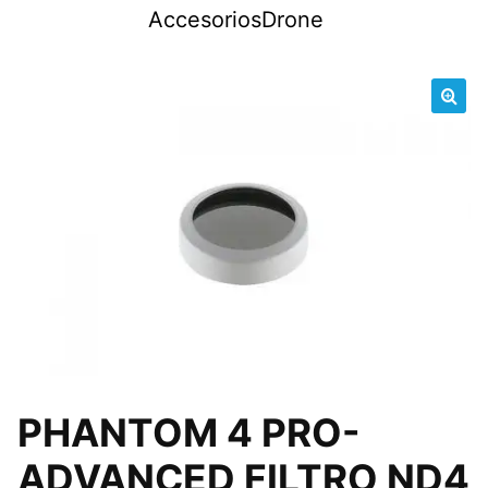
Saltar
AccesoriosDrone
al
contenido
🔍
PHANTOM 4 PRO-
ADVANCED FILTRO ND4