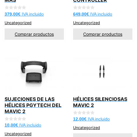
MÁS
CONTROLLER
0
0
379,00
€
IVA incluido
649,00
€
IVA incluido
d
d
e
e
Uncategorized
Uncategorized
5
5
Comprar productos
Comprar productos
SUJECIONES DE LAS
HÉLICES SILENCIOSAS
HÉLICES PGYTECH DEL
MAVIC 2
MAVIC 2
0
12,00
€
IVA incluido
d
0
10,00
€
IVA incluido
e
Uncategorized
d
5
e
Uncategorized
5