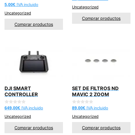
d
0
5,00
€
IVA incluido
e
Uncategorized
d
5
e
Uncategorized
5
Comprar productos
Comprar productos
DJI SMART
SET DE FILTROS ND
CONTROLLER
MAVIC 2 ZOOM
0
0
649,00
€
IVA incluido
89,00
€
IVA incluido
d
d
e
e
Uncategorized
Uncategorized
5
5
Comprar productos
Comprar productos