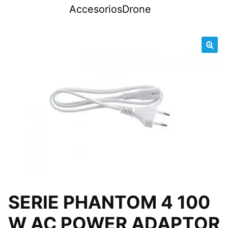
Saltar
AccesoriosDrone
al
contenido
🔍
SERIE PHANTOM 4 100
W AC POWER ADAPTOR